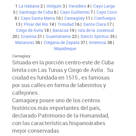
1
La Habana
2 |
Holguín
3 |
Varadero
4 |
Cayo Largo
5 |
Santiago de Cuba
6 |
Cayo Guillermo
7 |
Cayo Coco
8 |
Cayo Santa Maria
10 |
Camagüey
11 |
Cienfuegos
13 |
Pinar del Río
14 |
Trinidad
16 |
Santa Clara
17 |
Ciego de Ávila
18 |
Baracoa
19 |
Isla de la Juventud
20 |
Granma
21 |
Guantánamo
22 |
Sancti Spíritus
35 |
Matanzas
36 |
Ciégana de Zapata
37 |
Artemisa
38 |
Mayabeque
Camagüey
Situada en la porción centro-este de Cuba
limita con Las Tunas y Ciego de Avila . Su
ciudad es fundada en 1515 , es famosas
por sus calles en forma de laberintos y
callejones .
Camagüey posee uno de los centros
históricos más importantes del país,
declarado Patrimonio de la Humanidad,
con las características hispanoárabes
mejor conservadas.