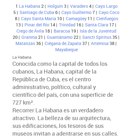
1
La Habana
2 |
Holguín
3 |
Varadero
4 |
Cayo Largo
5 |
Santiago de Cuba
6 |
Cayo Guillermo
7 |
Cayo Coco
8 |
Cayo Santa Maria
10 |
Camagüey
11 |
Cienfuegos
13 |
Pinar del Río
14 |
Trinidad
16 |
Santa Clara
17 |
Ciego de Ávila
18 |
Baracoa
19 |
Isla de la Juventud
20 |
Granma
21 |
Guantánamo
22 |
Sancti Spíritus
35 |
Matanzas
36 |
Ciégana de Zapata
37 |
Artemisa
38 |
Mayabeque
La Habana
Conocida como la capital de todos los
cubanos, La Habana, capital de la
República de Cuba, es el centro
administrativo, político, cultural y
científico del país, con una superficie de
727 km².
Recorrer La Habana es un verdadero
atractivo. La belleza de su arquitectura,
sus edificaciones, los tesoros de sus
museos invitan a adentrarse en sus calles.